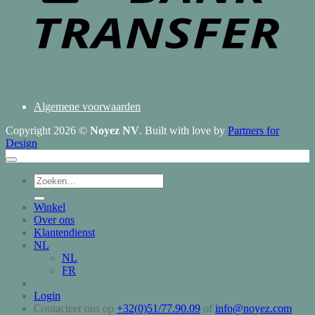
Algemene voorwaarden
Copyright 2026 ©
Noyez NV
. Built with love by
Partners for
Design
Zoeken
naar:
Winkel
Over ons
Klantendienst
NL
NL
FR
Login
Contacteer ons op
+32(0)51/77.90.09
of
info@noyez.com