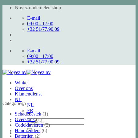
Skip
Noyez onderdelen shop
to
E-mail
content
09:00 - 17:00
+32 51/77.90.09
E-mail
09:00 - 17:00
+32 51/77.90.09
Winkel
Over ons
Klantendienst
NL
Categorieën
NL
FR
Schadebestek
(1)
Overstock
(1)
Zoeken
Codeklavieren
(2)
naar:
Handzenders
(6)
Batterijen
(2)