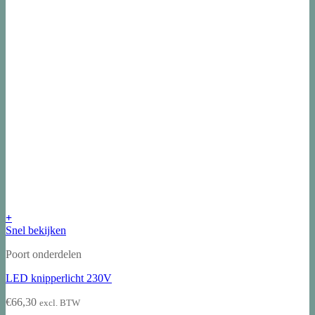
+
Snel bekijken
Poort onderdelen
LED knipperlicht 230V
€
66,30
excl. BTW