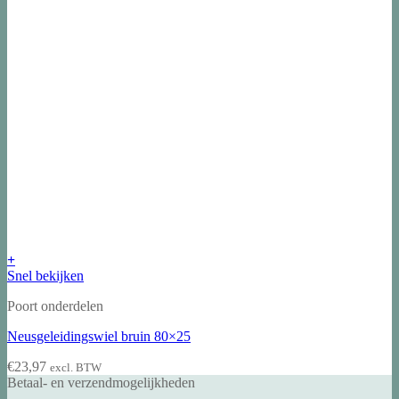
tot
gekozen
€195,58
worden
op
de
productpagina
+
Snel bekijken
Poort onderdelen
Neusgeleidingswiel bruin 80×25
€
23,97
excl. BTW
Betaal- en verzendmogelijkheden