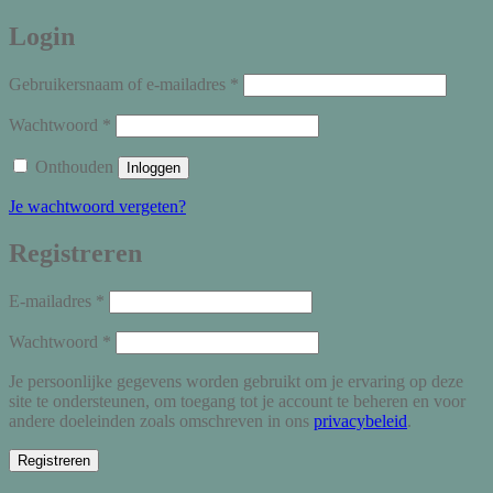
Login
Vereist
Gebruikersnaam of e-mailadres
*
Vereist
Wachtwoord
*
Onthouden
Inloggen
Je wachtwoord vergeten?
Registreren
Vereist
E-mailadres
*
Vereist
Wachtwoord
*
Je persoonlijke gegevens worden gebruikt om je ervaring op deze
site te ondersteunen, om toegang tot je account te beheren en voor
andere doeleinden zoals omschreven in ons
privacybeleid
.
Registreren