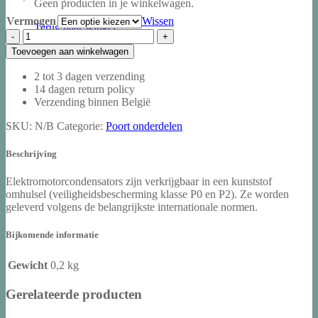
Geen producten in je winkelwagen.
€17,97
Vermogen
tot
Wissen
Terug naar winkel
€45,79
Condensator
voor
Toevoegen aan winkelwagen
motor
aantal
2 tot 3 dagen verzending
14 dagen return policy
Verzending binnen België
SKU:
N/B
Categorie:
Poort onderdelen
Beschrijving
Elektromotorcondensators zijn verkrijgbaar in een kunststof
omhulsel (veiligheidsbescherming klasse P0 en P2). Ze worden
geleverd volgens de belangrijkste internationale normen.
Bijkomende informatie
Gewicht
0,2 kg
Gerelateerde producten