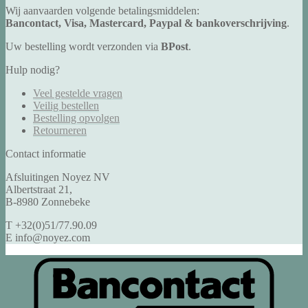
Wij aanvaarden volgende betalingsmiddelen:
Bancontact, Visa, Mastercard, Paypal & bankoverschrijving
.
Uw bestelling wordt verzonden via
BPost
.
Hulp nodig?
Veel gestelde vragen
Veilig bestellen
Bestelling opvolgen
Retourneren
Contact informatie
Afsluitingen Noyez NV
Albertstraat 21,
B-8980 Zonnebeke
T +32(0)51/77.90.09
E info@noyez.com
B