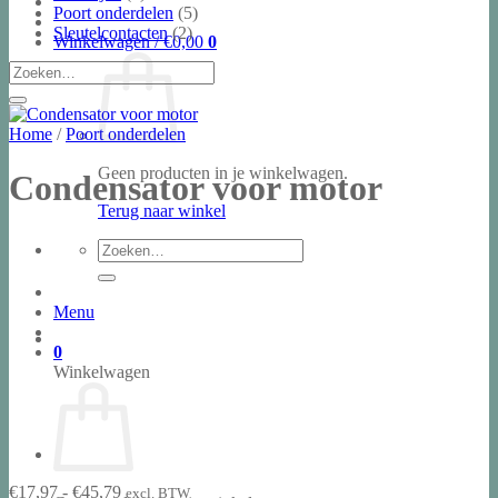
Poort onderdelen
(5)
Sleutelcontacten
(2)
Winkelwagen /
€
0,00
0
Zoeken
naar:
Home
/
Poort onderdelen
Geen producten in je winkelwagen.
Condensator voor motor
Terug naar winkel
Zoeken
naar:
Menu
0
Winkelwagen
Prijsklasse:
€
17,97
-
€
45,79
excl. BTW